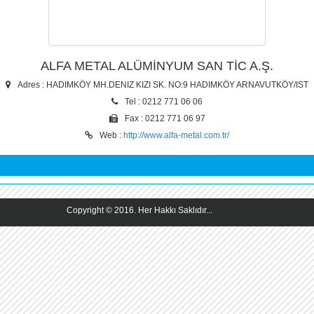
ALFA METAL ALÜMİNYUM SAN TİC A.Ş.
Adres : HADIMKÖY MH.DENIZ KIZI SK. NO:9 HADIMKÖY ARNAVUTKÖY/IST
Tel : 0212 771 06 06
Fax : 0212 771 06 97
Web :
http://www.alfa-metal.com.tr/
Copyright © 2016. Her Hakkı Saklıdır...