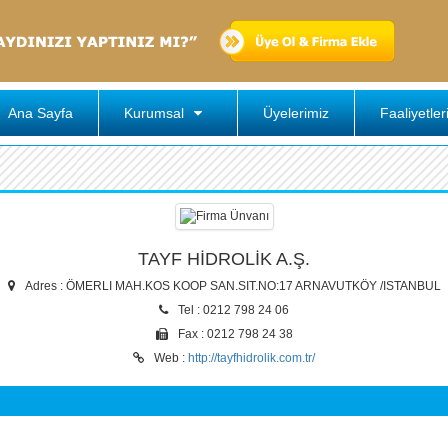
Ana Sayfa
Kurumsal
Üyelerimiz
Faaliyetler
TAYF HİDROLİK A.Ş.
Adres : ÖMERLI MAH.KOS KOOP SAN.SIT.NO:17 ARNAVUTKÖY /ISTANBUL
Tel : 0212 798 24 06
Fax : 0212 798 24 38
Web :
http://tayfhidrolik.com.tr/