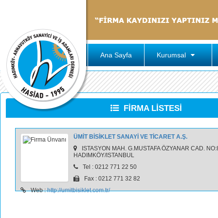
Ana Sayfa
Kurumsal
FİRMA LİSTESİ
ÜMİT BİSİKLET SANAYİ VE TİCARET A.Ş.
ISTASYON MAH. G.MUSTAFA ÖZYANAR CAD. NO:
HADIMKÖY/ISTANBUL
Tel : 0212 771 22 50
Fax : 0212 771 32 82
Web :
http://umitbisiklet.com.tr/