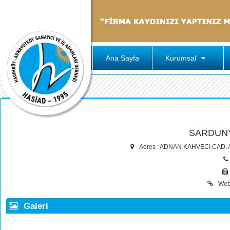
Ana Sayfa
Kurumsal
SARDUN
Adres : ADNAN KAHVECI CAD.
Web
Galeri