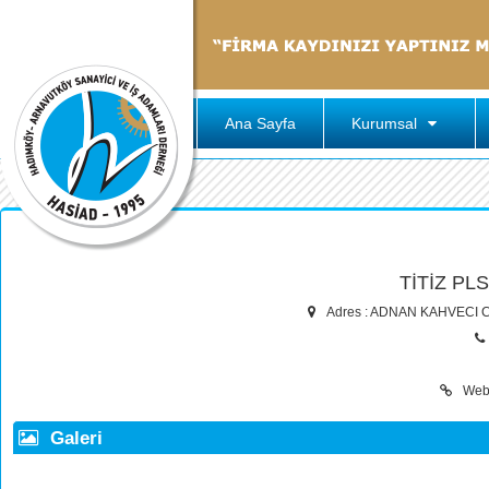
Ana Sayfa
Kurumsal
TİTİZ PLS
Adres : ADNAN KAHVECI
Web
Galeri